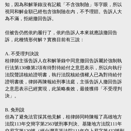
知，因為和解筆錄沒有記載「不含強制險」等字眼，所以
視同和解金額已經包含強制險在內，不予理賠。告訴人大
為不滿，拒絕撤回告訴。
但被告仍然依約履行了，依約告訴人本來就應該撤回告
訴，此種情形何解？實務目前有三說：
A. 不受理判決說
桂律師主張告訴人在和解筆錄中同意撤回告訴屬於強制執
行法第130條第2項有待對待給付之意思表示，所以向執行
法院聲請核給證明書，執行法院核給債權人已為對待給付
證明書後，律師再陳報給刑事法庭，主張告訴人撤回告訴
之意思表示已經實現，此策略奏效，最後獲得「不受理判
決」。
B. 免刑說
但為了避免法官採其他見解，桂律師同時陳報了高雄地方
法院113年交簡字第2563號刑事判決、基隆地方法院111年
交易字第120號（經台灣高等法院111年交上易字第432號刑