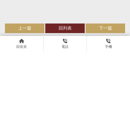
上一篇
回列表
下一篇
回首頁
電話
手機
車禍案件獲得不受理判決｜台
北車禍糾紛｜中正區車禍糾紛
塗銷最高限額抵押權訴訟，勝