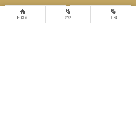
回首頁
電話
手機
自由時報｜大進滿8號疑售油
被中國扣船 海巡署公布航跡
圖、未來恐面臨我國法律追訴
自由時報｜名家分享～桂祥
｜台北律師事務所推薦｜中正
晟》從「保證人地位」談剴案
區律師事務所推薦
社工的定罪可能性｜台北律師
事務所推薦｜中正區律師事務
所推薦