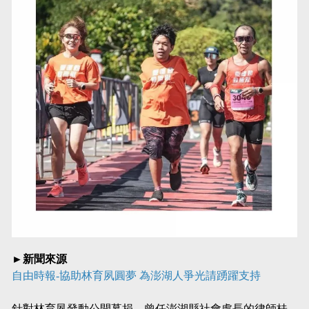
►新聞來源
自由時報-協助林育夙圓夢 為澎湖人爭光請踴躍支持
針對林育夙發動公開募捐，曾任澎湖縣社會處長的律師桂