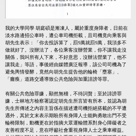
我的大學同學 胡庭碩是漸凍人，屬於重度身障者，日前在
淡水路邊招公車時，遭公車司機拒載，且司機竟向乘客與
胡先生表示：「你去投訴算了，罰9萬就罰9萬，我頂多不
做就好了。沒辦法了，各位乘客沒辦營業，你不讓我走沒
關係，我叫所有人下來，不好意思，沒辦法營業了，他不
讓我走」等語，事後經由媒體廣泛報導，該公司司機為了
避免輿情發酵，竟然向胡先生提告他的輪椅「壅塞」、
「癱瘓」道路交通導致公共危險與加重誹謗等罪。
有關公共危險罪嫌，顯然無稽，不待詞贅；至於誹謗罪
嫌，士林地方檢察署認定胡先生所言皆有所本，並認為胡
先生所傳述之內容主旨係在描述遭司機拒絕搭載的不平遭
遇外，其於文末表示期盼所有身障人士能夠勇敢出門不受
輪椅限制，動機更在於指摘大眾運輸體系對身心障礙者之
友善程度不足，意在呼籲社會重視身障人士之乘車權益。