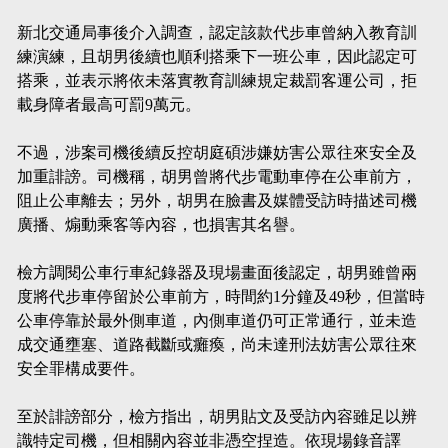
新北交通局事後介入調查，認定該款代步車曾納入教育訓
練演練，且胡男後續也順利搭乘下一班公車，因此認定可
搭乘，並表示將依未落實教育訓練規定裁罰客運公司，拒
載身障者最高可罰9萬元。
不過，涉案司機後續反控胡庭碩涉嫌妨害公眾往來安全及
加重誹謗。司機稱，胡男曾將代步電動車停在公車前方，
阻止公車離去；另外，胡男在臉書及媒體受訪時描述司機
廣播、煽動乘客等內容，也損害其名譽。
檢方調閱公車行車紀錄器及現場畫面後認定，胡男雖曾兩
度將代步車停留於公車前方，時間約1分鐘及49秒，但當時
公車停靠於最外側車道，內側車道仍可正常通行，並未造
成交通壅塞、道路截斷或癱瘓，尚未達刑法妨害公眾往來
安全罪構成要件。
至於誹謗部分，檢方指出，胡男貼文及受訪內容雖足以辨
識特定司機，但相關內容並非憑空捏造。依現場錄音譯