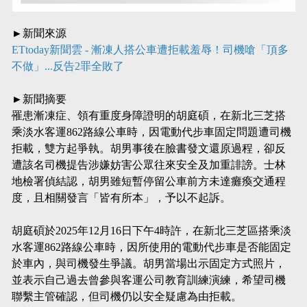
►新聞來源
ETtoday新聞雲 - 漸凍人搭公車遭拒載羞辱！司機嗆「頂多
不做」...反告2罪全敗了
►新聞摘要
罹患漸凍症、領有重度身障證明的胡庭碩，在新北三芝搭
乘淡水客運862路線公車時，因電動代步車固定問題遭司機
拒載，雙方起爭執。胡男事後在臉書發文還原過程，卻反
遭該名司機提告涉嫌妨害公眾往來安全及加重誹謗。士林
地檢署偵結認，胡男雖短暫停留公車前方未達癱瘓交通程
度，且相關發言「皆有所本」，予以不起訴。
胡庭碩於2025年12月16日下午4時許，在新北三芝區搭乘淡
水客運862路線公車時，因所使用的電動代步車是否能固定
於車內，與司機發生爭議。胡男當場出示固定方式照片，
並表示自己過去曾參與客運公司教育訓練演練，希望司機
聯繫主管確認，但司機仍以安全疑慮為由拒載。