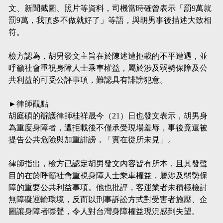
文、新聞截圖、照片等資料，司機當時確曾表示「罰9萬就
罰9萬，我頂多不做就好了」等語，與胡男事後描述大致相
符。
檢方認為，胡男發文主旨在於陳述遭拒載的不平遭遇，並
呼籲社會重視身障人士乘車權益，屬於涉及弱勢保障及公
共利益的可受公評事項，難認具有誹謗犯意。
►律師觀點
胡庭碩的辯護律師桂祥晟今（21）日也發文表示，胡男身
為重度身障者，遭拒載後不僅承受現場羞辱，事後竟還被
提告公共危險與加重誹謗，「實在從所未見」。
律師指出，檢方已認定胡男發文內容皆有所本，且其發聲
目的在於呼籲社會重視身障人士乘車權益，屬涉及弱勢保
障的重要公共利益事項。他也批評，客運業者未積極檢討
無障礙運輸環境，反而以刑事訴訟方式對受害者施壓、企
圖讓身障者噤聲，令人對台灣身障權益現況感到失望。